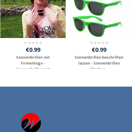
€0.99
€0.99
Sonnenbrillen mit
Sonnenbrillen beschriften
Firmenlogo -
lassen - Sonnenbrillen
Sonnenbrillen mit
Werbea...
Werbea...
Individuelles
Individuelles
Angebot anfordern
Angebot anfordern